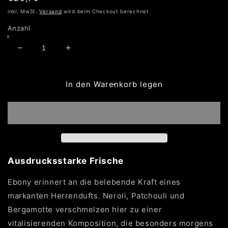
Preis
inkl. MwSt.
Versand
wird beim Checkout berechnet
Anzahl
Verringere
Erhöhe
die
die
Menge
Menge
für
für
In den Warenkorb legen
Ebony
Ebony
Ausdrucksstarke Frische
Ebony erinnert an die belebende Kraft eines
markanten Herrendufts. Neroli, Patchouli und
Bergamotte verschmelzen hier zu einer
vitalisierenden Komposition, die besonders morgens